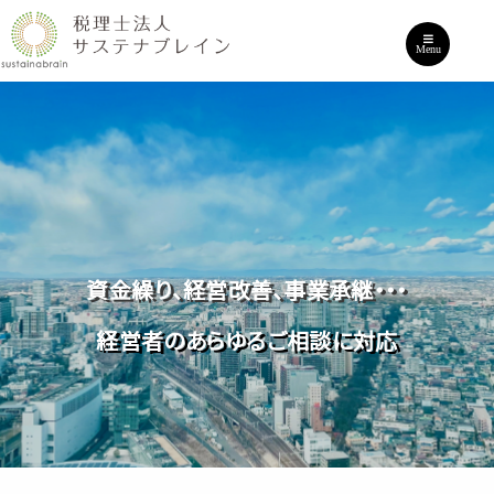
Menu
クラウド会計、証憑の電子保存、電子納税・・・
数値に基づく自律的経営を後押し
資金繰り、経営改善、事業承継・・・
IT活用による業務効率化・省力化を支援
経営者のあらゆるご相談に対応
黒字経営をしっかりサポート