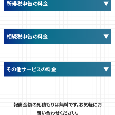
月次報酬
所得税申告の料金
個人のお客様の所得税確定申告書の作成・申告に係る報酬は以
お客様の社内にて記帳（会計ソフトへの入力＝自計化）を行ってい
下の通りです。
ただきます。原則として毎月ご訪問し、会計・税務処理の内容が適
相続税申告の料金
切であるかをレビューさせていただきます。 単年度経営計画（予
算）に基づいた月次での業績管理、四半期ごとの業績検討会、全般
報酬項目（下記の各項目の合計になります）
的な経営アドバイスが含まれ、黒字経営の実現を全面的にサポー
①～⑤の合計となります。
トいたします。月次報酬は次の通りです。
報酬額（税別）
その他サービスの料金
① 基本報酬
報酬項目
前年度の売上高*
（生命保険料控除・損害保険料控除・小規模企業共済等掛金控
サービス
報酬（税別）
月次報酬（税別）
15,000円
報酬金額の見積もりは無料です。お気軽にお
報酬（税別）
① 基本報酬
～1億円まで
② 源泉徴収票（給与所得・公的年金等）の入力
問い合わせください。