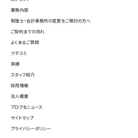
民税・消費税の申告書の作成・提出を行います。 また、申告時に
せん。発生した場合には別途ご負担いただきます。
「税理士による適正申告証明書」ともいえる記載書面の添付を行
⑩ 医療費控除
業務内容
事業承継・M&A実行支援
うことを原則としており、お客様に感じていただける「税理士の価
税理士・会計事務所の変更をご検討の方へ
値」の最大化を追求しております。
5,000円＋領収書の枚数×50円
ご契約までの流れ
成約価額の5%＋150万円
報酬は、お客様の事業規模（売上高）に応じて、月次報酬の6か月
⑪ 寄付金控除
よくあるご質問
分とさせていただいております。
クチコミ
寄付証明書一枚につき1,000円
報酬発生のタイミングとしては、①基本合意書の締結時（又
実績
（注）
（* 注）申請書、届出書の提出など上記以外の代行業務については
スタッフ紹介
原則として、書面添付（税理士法第33条の2第1項に規定する記
①基本合意書の締結時（又は同等の合意がなされた時）：
別途報酬を頂きます。
載書面の作成）を行います。
採用情報
②引き渡し完了時：上記算式より計算される成功報酬額
消費税が還付申告となる場合には、「消費税の還付申告に関す
法人概要
る明細書」の作成報酬として、20,000円を頂きます。
法人のお客様に関して、地方税の申告先が複数となる場合は、
ブログ＆ニュース
（地方税の申告先数－1）× 5,000円 の追加報酬を頂きます。
サイトマップ
予定申告がある場合は、1回当たり、法人税・地方税：30,000円、
プライバシーポリシー
消費税：10,000円の追加報酬を頂きます。
各種の届出書・申請書の提出には、一枚当たり5,000円を頂きま