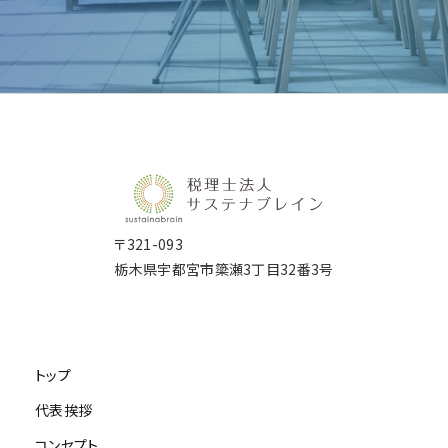
明細一枚につき 3,000円
以降、＋1億円ごとに加算
【但し、100万円を下限とします】
20万円より
⑥ 一時所得（保険金以外）、雑所得（公的年金等以外）
＋5,000円～
④ 共同相続人・受遺者による加算
・中期経営計画の策定を含みます。
内容ごとに 50,000円
・着手金無料。結果的に融資が下りなかった場合は手数料は
（* 売上総利益率又は限界利益率が低い特性の事業を営まれている
共同相続人･受遺者が一人増えるごとに①の基本報酬額の5
場合は、実質的な事業規模等を考慮し、決定させていただきます。）
⑦ 株式・FXによる所得
補助金申請サポート
⑤ その他
上記月次報酬に加え、お客様企業の立地によっては交通費について
50,000円
成功報酬：補助金交付金額の10%
ご相談させていただく場合があります。
下記の場合には別途加算料金を頂きます。
【但し、100万円を下限とします。】
〒321-093
⑧ 仮想通貨の売買益
・相続人関係･財産評価が著しく複雑な場合
栃木県宇都宮市簗瀬3丁目32番3号
・物納申請を行う場合
着手金を含め、報酬のお支払いタイミングについてはご相談さ
100,000円
決算報酬
・延納申請を行う場合
・非上場株式等の納税猶予を適用する場合
経営改善・事業再生支援
⑨ 住宅ローン控除
・その他通常の相続税の申告では行われない特別な手続きを
トップ
300万円～
初年度：30,000円
(注)上記料金には司法書士･行政書士･不動産鑑定士等への依頼費
代表挨拶
必要な決算調整を含む年度決算を行い、法人税・事業税・法人住
2年目以降：5,000円
用や謄本･公図等の取得に要する費用、旅費交通費は含まれておりま
但し、公的なスキームが利用できれば、企業様ご負担額は3分
コンセプト