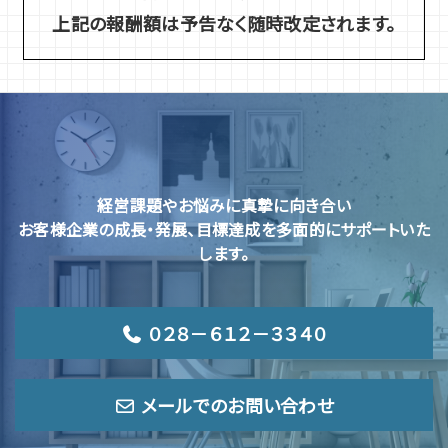
自社株式の評価
遺産の総額*×0.75% ＋10万円
35,000円～
上記の報酬額は予告なく随時改定されます。
一枚につき 1,000円
（相続税評価額の算定）
1億円超～2億円まで
* 遺産の総額とは生前贈与加算後の金額で、小規模宅地等
③ 分離譲渡所得
20万円より
40,000円～
② 土地の評価料金
譲渡ごとに、譲渡価額の0.5%
事業承継・相続対策コンサルティング
【但し、50,000円を下限とします。】
2億円超～3億円まで
路線価方式
20万円より
経営課題やお悩みに真摯に向き合い
45,000円～
1利用区分につき3万円
加えて、特別控除その他特別な手続がある場合は追加報酬【20,
お客様企業の成長・発展、目標達成を多面的にサポートいた
会社設立サポート
します。
3億円超～4億円まで
④ 総合譲渡所得
但し、複雑な評価を要する土地（例えば、不整形地、地積規
50,000円*
50,000円～
譲渡ごとに、譲渡価額の0.5%
倍率方式
０２８－６１２－３３４０
* 会社設立後、当事務所の「会計・税務顧問サービス」をご
【但し、30,000円】を下限とします。）
4億円超～5億円まで
1利用区分につき1万円
融資申請サポート
⑤ 保険金（一時金）、個人年金、退職金を受け取った場合
メールでのお問い合わせ
55,000円～
③ 非上場株式の評価料金
成功報酬：融資金額の2%